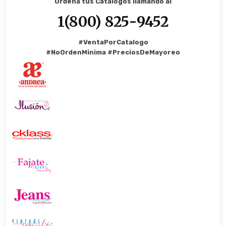
Ordena tus Catalogos llamando al
1(800) 825-9452
#VentaPorCatalogo
#NoOrdenMinima
#PreciosDeMayoreo