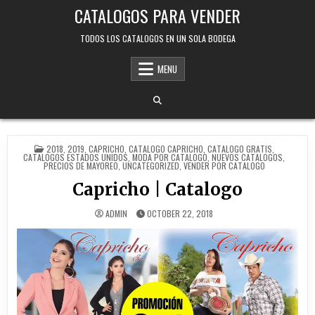
Skip
CATALOGOS PARA VENDER
to
content
TODOS LOS CATALOGOS EN UN SOLA BODEGA
MENU
POSTED
2018
,
2019
,
CAPRICHO
,
CATALOGO CAPRICHO
,
CATALOGO GRATIS
,
IN
CATALOGOS ESTADOS UNIDOS
,
MODA POR CATALOGO
,
NUEVOS CATALOGOS
,
PRECIOS DE MAYOREO
,
UNCATEGORIZED
,
VENDER POR CATALOGO
Capricho | Catalogo
ADMIN
OCTOBER 22, 2018