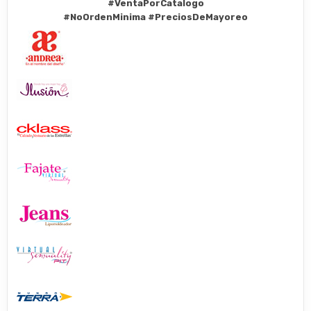
#VentaPorCatalogo
#NoOrdenMinima
#PreciosDeMayoreo