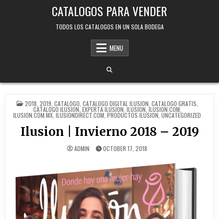
Skip
CATALOGOS PARA VENDER
to
content
TODOS LOS CATALOGOS EN UN SOLA BODEGA
MENU
POSTED
2018
,
2019
,
CATALOGO
,
CATALOGO DIGITAL ILUSION
,
CATALOGO GRATIS
,
IN
CATALOGO ILUSION
,
EXPERTA ILUSION
,
ILUSION
,
ILUSION.COM
,
ILUSION.COM.MX
,
ILUSIONDIRECT.COM
,
PRODUCTOS ILUSION
,
UNCATEGORIZED
Ilusion | Invierno 2018 – 2019
ADMIN
OCTOBER 17, 2018