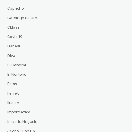
Capricho
Catalogo de Oro
Cklass
Covid 19
Danesi
Diva
El General
El Norteno
Fajas
Ferreti
Ilusion
ImporMexico
Inicia tu Negocio
Jeans Push Up