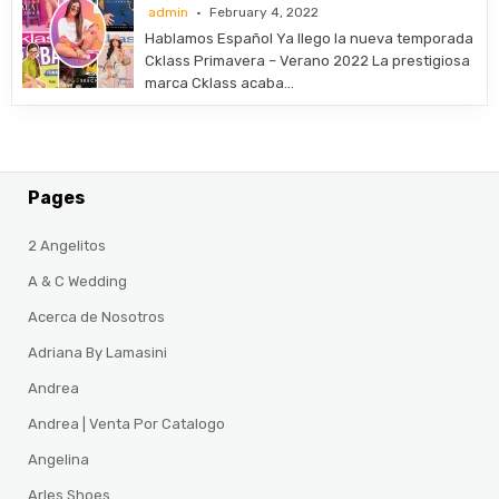
admin
February 4, 2022
Hablamos Español Ya llego la nueva temporada
Cklass Primavera – Verano 2022 La prestigiosa
marca Cklass acaba…
Pages
2 Angelitos
A & C Wedding
Acerca de Nosotros
Adriana By Lamasini
Andrea
Andrea | Venta Por Catalogo
Angelina
Arles Shoes