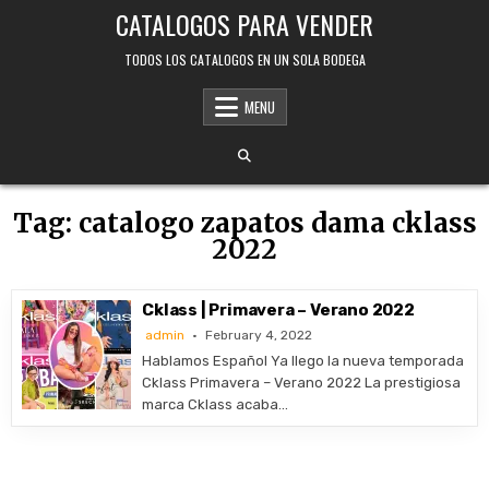
Skip
CATALOGOS PARA VENDER
to
content
TODOS LOS CATALOGOS EN UN SOLA BODEGA
MENU
Tag:
catalogo zapatos dama cklass
2022
Cklass | Primavera – Verano 2022
admin
February 4, 2022
Hablamos Español Ya llego la nueva temporada
Cklass Primavera – Verano 2022 La prestigiosa
marca Cklass acaba…