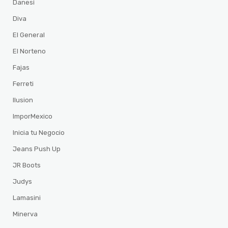
Danesi
Diva
El General
El Norteno
Fajas
Ferreti
Ilusion
ImporMexico
Inicia tu Negocio
Jeans Push Up
JR Boots
Judys
Lamasini
Minerva