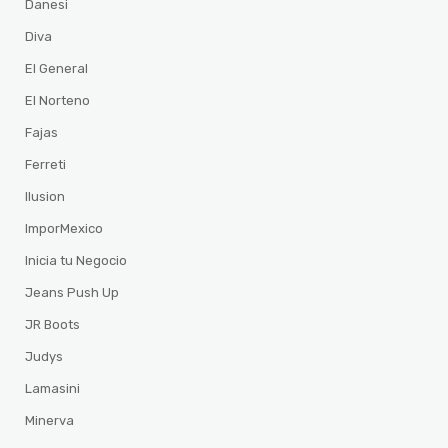
Danesi
Diva
El General
El Norteno
Fajas
Ferreti
Ilusion
ImporMexico
Inicia tu Negocio
Jeans Push Up
JR Boots
Judys
Lamasini
Minerva