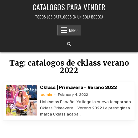
Skip
CATALOGOS PARA VENDER
to
content
TODOS LOS CATALOGOS EN UN SOLA BODEGA
MENU
Tag:
catalogos de cklass verano
2022
Cklass | Primavera – Verano 2022
admin
February 4, 2022
Hablamos Español Ya llego la nueva temporada
Cklass Primavera – Verano 2022 La prestigiosa
marca Cklass acaba…