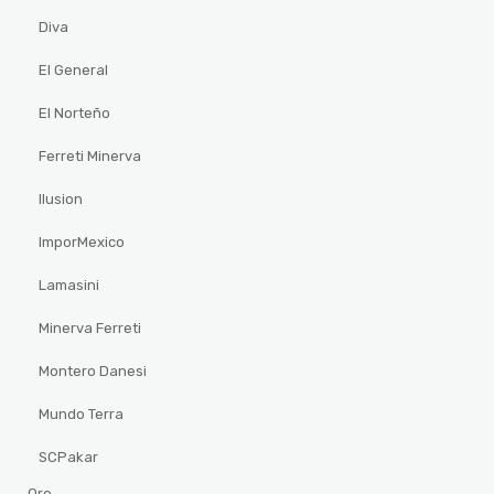
Diva
El General
El Norteño
Ferreti Minerva
Ilusion
ImporMexico
Lamasini
Minerva Ferreti
Montero Danesi
Mundo Terra
SCPakar
Oro