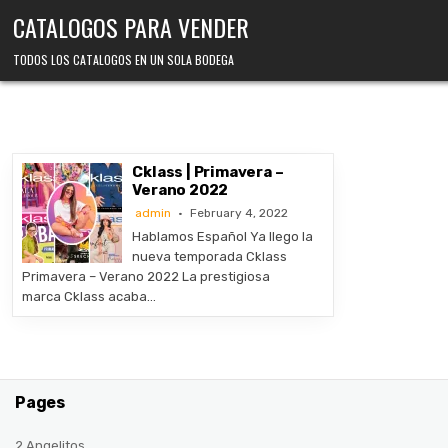
Skip
CATALOGOS PARA VENDER
to
content
TODOS LOS CATALOGOS EN UN SOLA BODEGA
Cklass | Primavera –
Verano 2022
admin
February 4, 2022
Hablamos Español Ya llego la
nueva temporada Cklass
Primavera – Verano 2022 La prestigiosa
marca Cklass acaba…
Pages
2 Angelitos