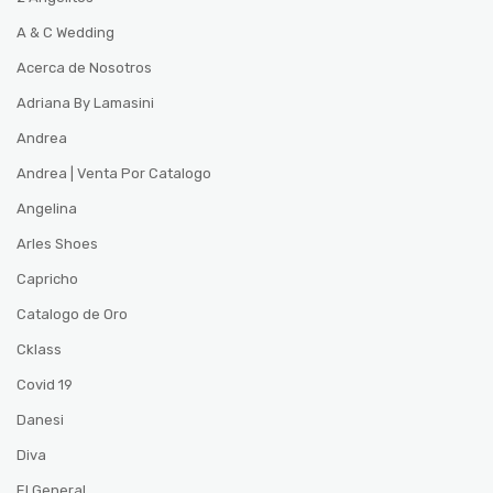
A & C Wedding
Acerca de Nosotros
Adriana By Lamasini
Andrea
Andrea | Venta Por Catalogo
Angelina
Arles Shoes
Capricho
Catalogo de Oro
Cklass
Covid 19
Danesi
Diva
El General