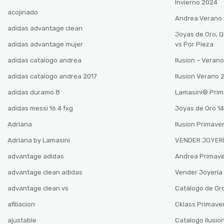
Invierno 2024
acojinado
Andrea Verano
adidas advantage clean
Joyas de Oro, 
adidas advantage mujer
vs Por Pieza
adidas catalogo andrea
Ilusion – Vera
adidas catalogo andrea 2017
Ilusion Verano
adidas duramo 8
Lamasini®️ Pri
adidas messi 16.4 fxg
Joyas de Oro 14
Adriana
Ilusion Primave
Adriana by Lamasini
VENDER JOYERÍ
advantage adidas
Andrea Primav
advantage clean adidas
Vender Joyería 
advantage clean vs
Catálogo de Oro
afiliacion
Cklass Primave
ajustable
Catalogo Ilusio