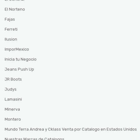
El Norteno
Fajas
Ferreti
Ilusion
ImporMexico
Inicia tu Negocio
Jeans Push Up
JR Boots
Judys
Lamasini
Minerva
Montero
Mundo Terra Andrea y Cklass Venta por Catalogo en Estados Unidos
Nuestras Marcas de Catalogos