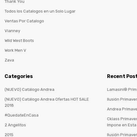
Thank You
Todos los Catalogos en un Solo Lugar
Ventas Por Catalogo
Vianney
Wild West Boots
Work Men V
Zava
Categories
Recent Pos
(NUEVO) Catálogo Andrea
Lamasini® Prim
(NUEVO) Catálogo Andrea Ofertas HOT SALE
Ilusión Primave
2018
Andrea Primav
#QuedateEnCasa
Cklass Primave
2 Angelitos
Impone en Est
2015
Ilusión Primave