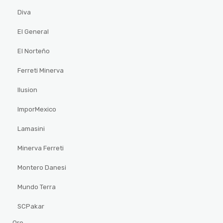
Diva
El General
El Norteño
Ferreti Minerva
Ilusion
ImporMexico
Lamasini
Minerva Ferreti
Montero Danesi
Mundo Terra
SCPakar
Oro