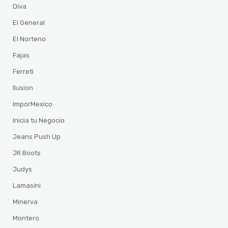
Diva
El General
El Norteno
Fajas
Ferreti
Ilusion
ImporMexico
Inicia tu Negocio
Jeans Push Up
JR Boots
Judys
Lamasini
Minerva
Montero