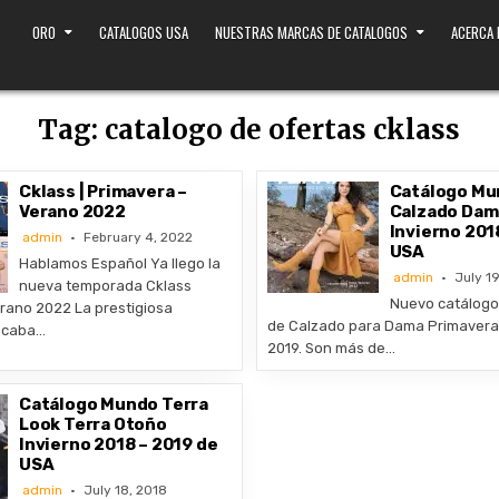
ORO
CATALOGOS USA
NUESTRAS MARCAS DE CATALOGOS
ACERCA
Tag:
catalogo de ofertas cklass
Cklass | Primavera –
Catálogo Mu
Verano 2022
Calzado Dam
Invierno 201
admin
February 4, 2022
USA
Hablamos Español Ya llego la
admin
July 19
nueva temporada Cklass
Nuevo catálogo
rano 2022 La prestigiosa
de Calzado para Dama Primavera
acaba…
2019. Son más de…
Catálogo Mundo Terra
Look Terra Otoño
Invierno 2018 – 2019 de
USA
admin
July 18, 2018