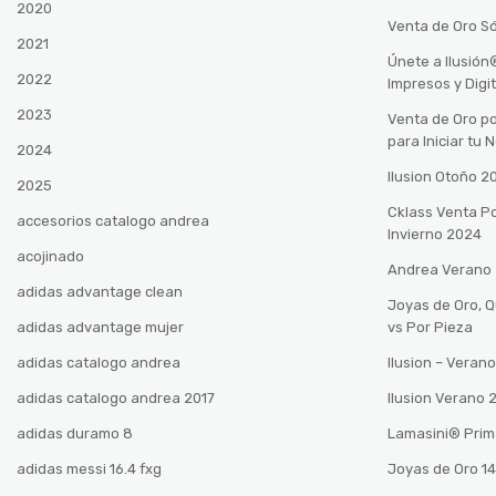
2020
Venta de Oro Só
2021
Únete a Ilusió
2022
Impresos y Digi
2023
Venta de Oro po
para Iniciar tu
2024
Ilusion Otoño 
2025
Cklass Venta P
accesorios catalogo andrea
Invierno 2024
acojinado
Andrea Verano
adidas advantage clean
Joyas de Oro, 
adidas advantage mujer
vs Por Pieza
adidas catalogo andrea
Ilusion – Vera
adidas catalogo andrea 2017
Ilusion Verano
adidas duramo 8
Lamasini®️ Pri
adidas messi 16.4 fxg
Joyas de Oro 14