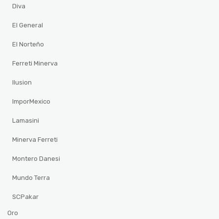
Diva
El General
El Norteño
Ferreti Minerva
Ilusion
ImporMexico
Lamasini
Minerva Ferreti
Montero Danesi
Mundo Terra
SCPakar
Oro