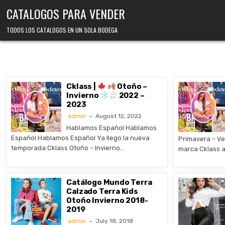
Skip
CATALOGOS PARA VENDER
to
content
TODOS LOS CATALOGOS EN UN SOLA BODEGA
Cklass |
Otoño –
Invierno
2022 –
2023
admin
August 12, 2022
Hablamos Español Hablamos
Español Hablamos Español Ya llego la nueva
Primavera – Ve
temporada Cklass Otoño – Invierno…
marca Cklass 
Catálogo Mundo Terra
Calzado Terra Kids
Otoño Invierno 2018-
2019
admin
July 18, 2018