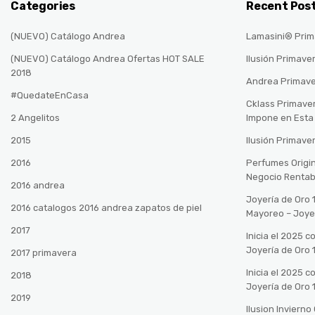
Categories
Recent Pos
(NUEVO) Catálogo Andrea
Lamasini® Prim
(NUEVO) Catálogo Andrea Ofertas HOT SALE
Ilusión Primave
2018
Andrea Primav
#QuedateEnCasa
Cklass Primave
2 Angelitos
Impone en Est
2015
Ilusión Primave
2016
Perfumes Origin
Negocio Rentab
2016 andrea
Joyería de Oro 
2016 catalogos 2016 andrea zapatos de piel
Mayoreo – Joye
2017
Inicia el 2025 
Joyería de Oro 
2017 primavera
Inicia el 2025 
2018
Joyería de Oro 
2019
Ilusion Inviern