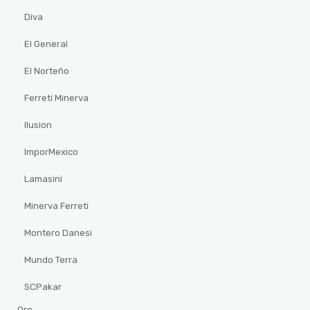
Diva
El General
El Norteño
Ferreti Minerva
Ilusion
ImporMexico
Lamasini
Minerva Ferreti
Montero Danesi
Mundo Terra
SCPakar
Oro