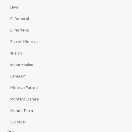
Diva
El General
El Norteño
Ferreti Minerva
Ilusion
ImporMexico
Lamasini
Minerva Ferreti
Montero Danesi
Mundo Terra
SCPakar
Oro