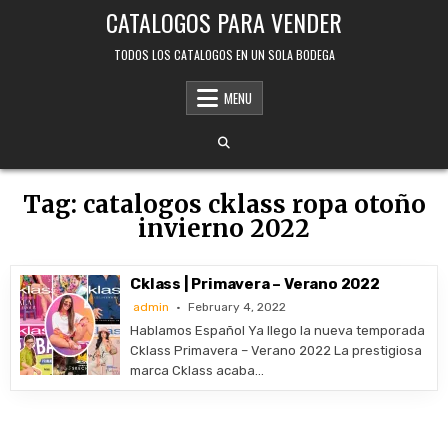
Skip
CATALOGOS PARA VENDER
to
content
TODOS LOS CATALOGOS EN UN SOLA BODEGA
MENU
Tag:
catalogos cklass ropa otoño
invierno 2022
Cklass | Primavera – Verano 2022
admin
February 4, 2022
Hablamos Español Ya llego la nueva temporada
Cklass Primavera – Verano 2022 La prestigiosa
marca Cklass acaba…