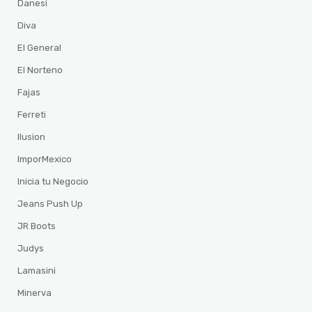
Danesi
Diva
El General
El Norteno
Fajas
Ferreti
Ilusion
ImporMexico
Inicia tu Negocio
Jeans Push Up
JR Boots
Judys
Lamasini
Minerva