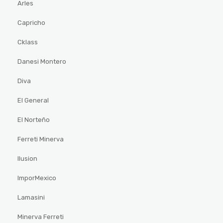
Arles
Capricho
Cklass
Danesi Montero
Diva
El General
El Norteño
Ferreti Minerva
Ilusion
ImporMexico
Lamasini
Minerva Ferreti