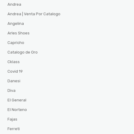
Andrea
Andrea | Venta Por Catalogo
Angelina
Arles Shoes
Capricho
Catalogo de Oro
Cklass
Covid 19
Danesi
Diva
El General
El Norteno
Fajas
Ferreti