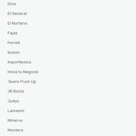
Diva
El General
El Norteno
Fajas
Ferreti
Ilusion
ImporMexico
Inicia tu Negocio
Jeans Push Up
JR Boots
Judys
Lamasini
Minerva
Montero