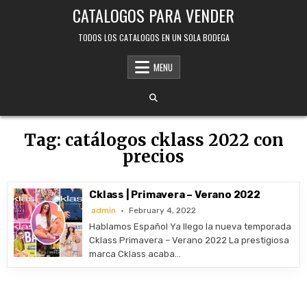
Skip
CATALOGOS PARA VENDER
to
content
TODOS LOS CATALOGOS EN UN SOLA BODEGA
MENU
Tag:
catálogos cklass 2022 con
precios
Cklass | Primavera – Verano 2022
admin
February 4, 2022
Hablamos Español Ya llego la nueva temporada
Cklass Primavera – Verano 2022 La prestigiosa
marca Cklass acaba…