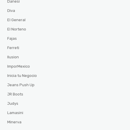
Danesi
Diva
El General
El Norteno
Fajas
Ferreti
Ilusion
ImporMexico
Inicia tu Negocio
Jeans Push Up
JR Boots
Judys
Lamasini
Minerva