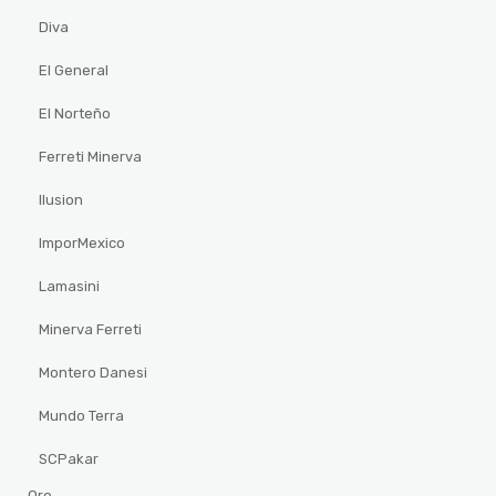
Diva
El General
El Norteño
Ferreti Minerva
Ilusion
ImporMexico
Lamasini
Minerva Ferreti
Montero Danesi
Mundo Terra
SCPakar
Oro