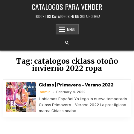
Skip
CATALOGOS PARA VENDER
to
content
TODOS LOS CATALOGOS EN UN SOLA BODEGA
MENU
Tag:
catalogos cklass otoño
invierno 2022 ropa
Cklass | Primavera – Verano 2022
admin
February 4, 2022
Hablamos Español Ya llego la nueva temporada
Cklass Primavera – Verano 2022 La prestigiosa
marca Cklass acaba…