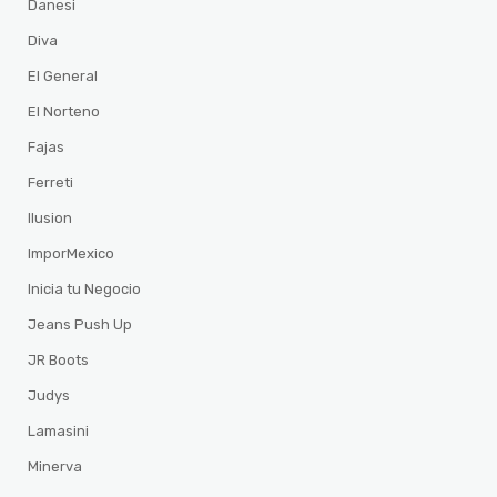
Danesi
Diva
El General
El Norteno
Fajas
Ferreti
Ilusion
ImporMexico
Inicia tu Negocio
Jeans Push Up
JR Boots
Judys
Lamasini
Minerva