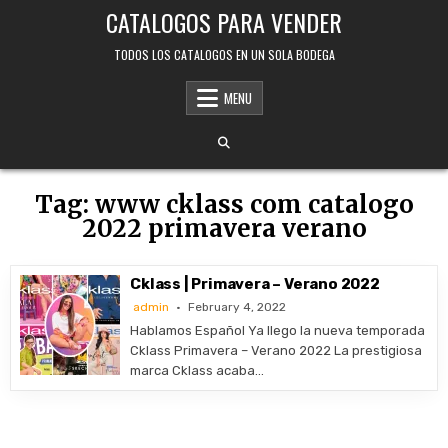
Skip
CATALOGOS PARA VENDER
to
content
TODOS LOS CATALOGOS EN UN SOLA BODEGA
MENU
Tag:
www cklass com catalogo
2022 primavera verano
Cklass | Primavera – Verano 2022
admin
February 4, 2022
Hablamos Español Ya llego la nueva temporada
Cklass Primavera – Verano 2022 La prestigiosa
marca Cklass acaba…