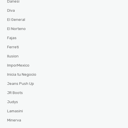
Danesi
Diva
El General
El Norteno
Fajas
Ferreti
Ilusion
ImporMexico
Inicia tu Negocio
Jeans Push Up
JR Boots
Judys
Lamasini
Minerva