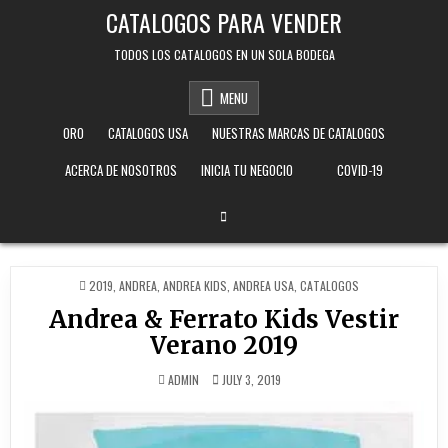
Skip
CATALOGOS PARA VENDER
to
content
TODOS LOS CATALOGOS EN UN SOLA BODEGA
MENU
ORO
CATALOGOS USA
NUESTRAS MARCAS DE CATALOGOS
ACERCA DE NOSOTROS
INICIA TU NEGOCIO
COVID-19
POSTED
2019
,
ANDREA
,
ANDREA KIDS
,
ANDREA USA
,
CATALOGOS
IN
Andrea & Ferrato Kids Vestir
Verano 2019
ADMIN
JULY 3, 2019