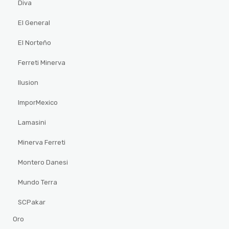
Diva
El General
El Norteño
Ferreti Minerva
Ilusion
ImporMexico
Lamasini
Minerva Ferreti
Montero Danesi
Mundo Terra
SCPakar
Oro