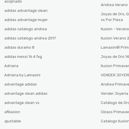
acojinado
Andrea Verano
adidas advantage clean
Joyas de Oro, 
adidas advantage mujer
vs Por Pieza
adidas catalogo andrea
Ilusion – Vera
adidas catalogo andrea 2017
Ilusion Verano
adidas duramo 8
Lamasini®️ Pri
adidas messi 16.4 fxg
Joyas de Oro 14
Adriana
Ilusion Primave
Adriana by Lamasini
VENDER JOYERÍ
advantage adidas
Andrea Primav
advantage clean adidas
Vender Joyería 
advantage clean vs
Catálogo de Oro
afiliacion
Cklass Primave
ajustable
Catalogo Ilusio