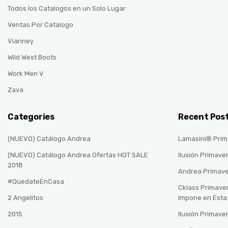
Todos los Catalogos en un Solo Lugar
Ventas Por Catalogo
Vianney
Wild West Boots
Work Men V
Zava
Categories
Recent Pos
(NUEVO) Catálogo Andrea
Lamasini® Prim
(NUEVO) Catálogo Andrea Ofertas HOT SALE
Ilusión Primave
2018
Andrea Primav
#QuedateEnCasa
Cklass Primave
2 Angelitos
Impone en Est
2015
Ilusión Primave