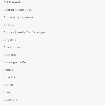
A & C Wedding
Acerca de Nosotros
Adriana By Lamasini
Andrea
Andrea | Venta Por Catalogo
Angelina
Arles Shoes
Capricho
Catalogo de Oro
Cklass
Covid 19
Danesi
Diva
El General