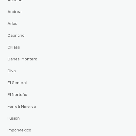
Andrea
Arles
Capricho
Cklass
Danesi Montero
Diva
El General
El Norteño
Ferreti Minerva
Ilusion
ImporMexico