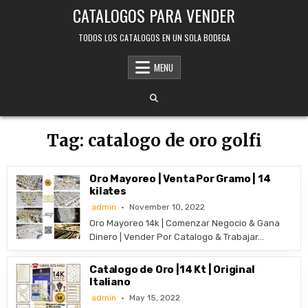
Skip
CATALOGOS PARA VENDER
to
content
TODOS LOS CATALOGOS EN UN SOLA BODEGA
MENU
Tag:
catalogo de oro golfi
Oro Mayoreo | Venta Por Gramo | 14
kilates
admin
November 10, 2022
Oro Mayoreo 14k | Comenzar Negocio & Gana
Dinero | Vender Por Catalogo & Trabajar…
Catalogo de Oro |14 Kt | Original
Italiano
admin
May 15, 2022