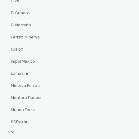
Diva
El General
El Norteño
Ferreti Minerva
Ilusion
ImporMexico
Lamasini
Minerva Ferreti
Montero Danesi
Mundo Terra
SCPakar
Oro