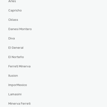
Arles
Capricho
Cklass
Danesi Montero
Diva
El General
El Norteño
Ferreti Minerva
Ilusion
ImporMexico
Lamasini
Minerva Ferreti