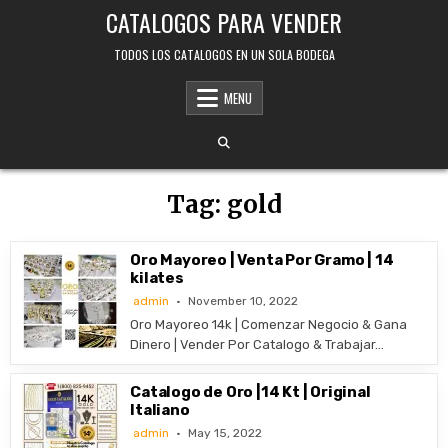
Skip
CATALOGOS PARA VENDER
to
content
TODOS LOS CATALOGOS EN UN SOLA BODEGA
MENU
Tag:
gold
Oro Mayoreo | Venta Por Gramo | 14
kilates
admin
November 10, 2022
Oro Mayoreo 14k | Comenzar Negocio & Gana
Dinero | Vender Por Catalogo & Trabajar…
Catalogo de Oro |14 Kt | Original
Italiano
admin
May 15, 2022