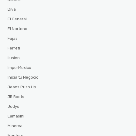
Diva
El General
El Norteno
Fajas
Ferreti
Ilusion
ImporMexico
Inicia tu Negocio
Jeans Push Up
JR Boots
Judys
Lamasini
Minerva
Montero