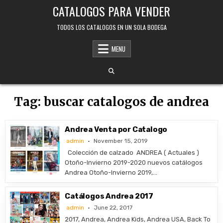
Skip
CATALOGOS PARA VENDER
to
content
TODOS LOS CATALOGOS EN UN SOLA BODEGA
MENU
Tag:
buscar catalogos de andrea
Andrea Venta por Catalogo
admin
November 15, 2019
Colección de calzado ANDREA ( Actuales )
Otoño-Invierno 2019-2020 nuevos catálogos
Andrea Otoño-Invierno 2019,…
Catálogos Andrea 2017
admin
June 22, 2017
2017, Andrea, Andrea Kids, Andrea USA, Back To