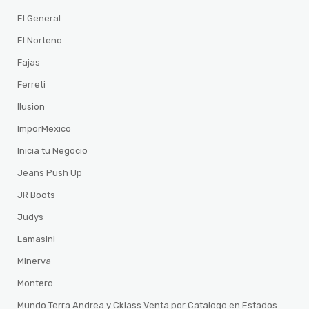
El General
El Norteno
Fajas
Ferreti
Ilusion
ImporMexico
Inicia tu Negocio
Jeans Push Up
JR Boots
Judys
Lamasini
Minerva
Montero
Mundo Terra Andrea y Cklass Venta por Catalogo en Estados