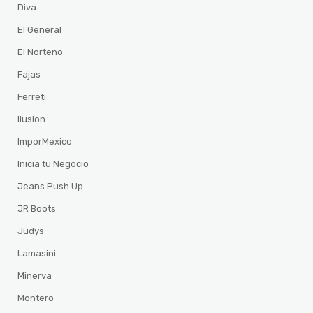
Diva
El General
El Norteno
Fajas
Ferreti
Ilusion
ImporMexico
Inicia tu Negocio
Jeans Push Up
JR Boots
Judys
Lamasini
Minerva
Montero