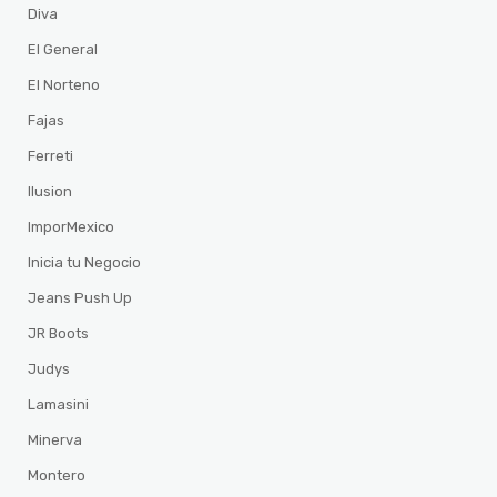
Diva
El General
El Norteno
Fajas
Ferreti
Ilusion
ImporMexico
Inicia tu Negocio
Jeans Push Up
JR Boots
Judys
Lamasini
Minerva
Montero