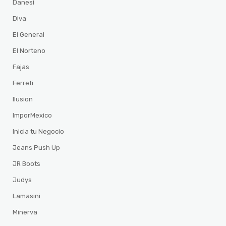
Danesi
Diva
El General
El Norteno
Fajas
Ferreti
Ilusion
ImporMexico
Inicia tu Negocio
Jeans Push Up
JR Boots
Judys
Lamasini
Minerva