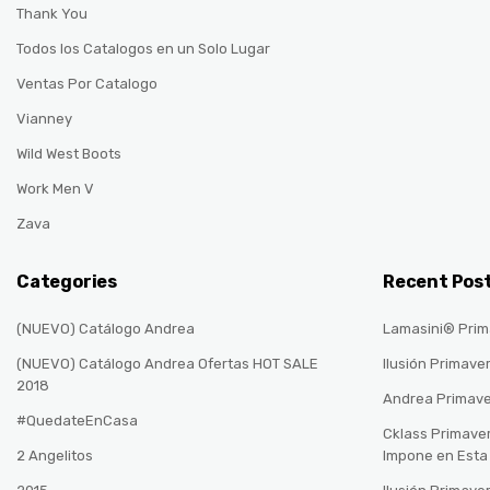
Thank You
Todos los Catalogos en un Solo Lugar
Ventas Por Catalogo
Vianney
Wild West Boots
Work Men V
Zava
Categories
Recent Pos
(NUEVO) Catálogo Andrea
Lamasini® Prim
(NUEVO) Catálogo Andrea Ofertas HOT SALE
Ilusión Primave
2018
Andrea Primav
#QuedateEnCasa
Cklass Primave
2 Angelitos
Impone en Est