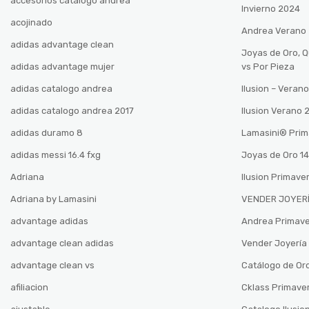
accesorios catalogo andrea
Invierno 2024
acojinado
Andrea Verano
adidas advantage clean
Joyas de Oro, 
adidas advantage mujer
vs Por Pieza
adidas catalogo andrea
Ilusion – Vera
adidas catalogo andrea 2017
Ilusion Verano
adidas duramo 8
Lamasini®️ Pri
adidas messi 16.4 fxg
Joyas de Oro 14
Adriana
Ilusion Primave
Adriana by Lamasini
VENDER JOYERÍ
advantage adidas
Andrea Primav
advantage clean adidas
Vender Joyería 
advantage clean vs
Catálogo de Oro
afiliacion
Cklass Primave