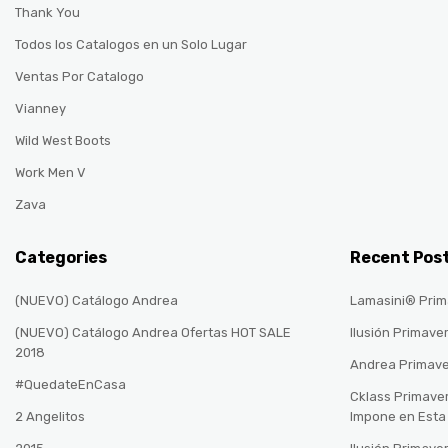
Thank You
Todos los Catalogos en un Solo Lugar
Ventas Por Catalogo
Vianney
Wild West Boots
Work Men V
Zava
Categories
Recent Pos
(NUEVO) Catálogo Andrea
Lamasini® Prim
(NUEVO) Catálogo Andrea Ofertas HOT SALE
Ilusión Primave
2018
Andrea Primav
#QuedateEnCasa
Cklass Primave
2 Angelitos
Impone en Est