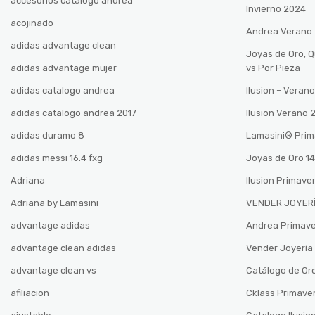
accesorios catalogo andrea
Invierno 2024
acojinado
Andrea Verano
adidas advantage clean
Joyas de Oro, 
adidas advantage mujer
vs Por Pieza
adidas catalogo andrea
Ilusion – Vera
adidas catalogo andrea 2017
Ilusion Verano
adidas duramo 8
Lamasini®️ Pri
adidas messi 16.4 fxg
Joyas de Oro 14
Adriana
Ilusion Primave
Adriana by Lamasini
VENDER JOYERÍ
advantage adidas
Andrea Primav
advantage clean adidas
Vender Joyería 
advantage clean vs
Catálogo de Oro
afiliacion
Cklass Primave