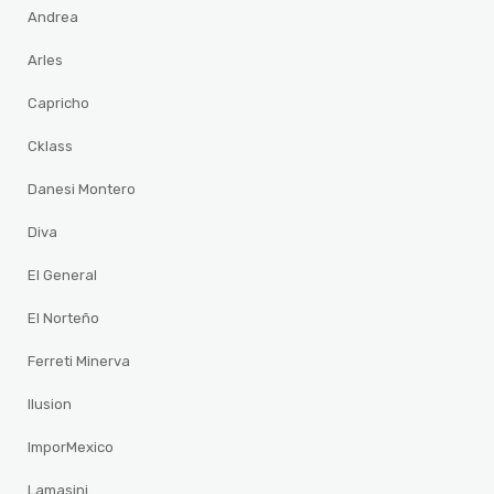
Andrea
Arles
Capricho
Cklass
Danesi Montero
Diva
El General
El Norteño
Ferreti Minerva
Ilusion
ImporMexico
Lamasini