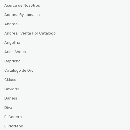
Acerca de Nosotros
Adriana By Lamasini
Andrea
Andrea | Venta Por Catalogo
Angelina
Arles Shoes
Capricho
Catalogo de Oro
Cklass
Covid 19
Danesi
Diva
El General
El Norteno