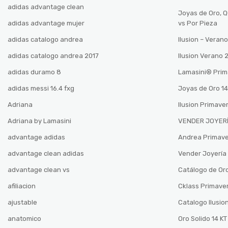
adidas advantage clean
Joyas de Oro, 
adidas advantage mujer
vs Por Pieza
adidas catalogo andrea
Ilusion – Vera
adidas catalogo andrea 2017
Ilusion Verano
adidas duramo 8
Lamasini®️ Pri
adidas messi 16.4 fxg
Joyas de Oro 14
Adriana
Ilusion Primave
Adriana by Lamasini
VENDER JOYERÍ
advantage adidas
Andrea Primav
advantage clean adidas
Vender Joyería 
advantage clean vs
Catálogo de Oro
afiliacion
Cklass Primave
ajustable
Catalogo Ilusio
anatomico
Oro Solido 14 KT