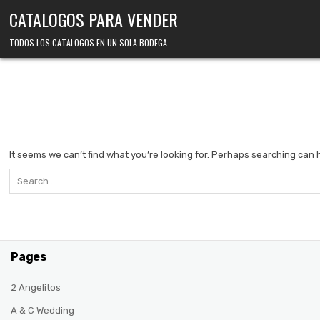
Skip
CATALOGOS PARA VENDER
to
content
TODOS LOS CATALOGOS EN UN SOLA BODEGA
It seems we can’t find what you’re looking for. Perhaps searching can 
Search
for:
Pages
2 Angelitos
A & C Wedding