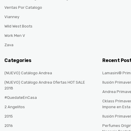
Ventas Por Catalogo
Vianney
Wild West Boots
Work Men V
Zava
Categories
Recent Pos
(NUEVO) Catálogo Andrea
Lamasini® Prim
(NUEVO) Catálogo Andrea Ofertas HOT SALE
Ilusión Primave
2018
Andrea Primav
#QuedateEnCasa
Cklass Primave
2 Angelitos
Impone en Est
2015
Ilusión Primave
2016
Perfumes Origin