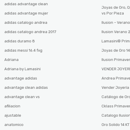
adidas advantage clean
Joyas de Oro, 
adidas advantage mujer
vs Por Pieza
adidas catalogo andrea
Ilusion – Vera
adidas catalogo andrea 2017
Ilusion Verano
adidas duramo 8
Lamasini®️ Pri
adidas messi 16.4 fxg
Joyas de Oro 14
Adriana
Ilusion Primave
Adriana by Lamasini
VENDER JOYERÍ
advantage adidas
Andrea Primav
advantage clean adidas
Vender Joyería 
advantage clean vs
Catálogo de Oro
afiliacion
Cklass Primave
ajustable
Catalogo Ilusio
anatomico
Oro Solido 14 KT