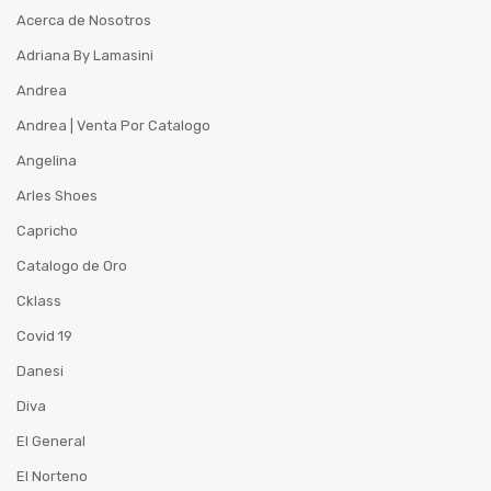
Acerca de Nosotros
Adriana By Lamasini
Andrea
Andrea | Venta Por Catalogo
Angelina
Arles Shoes
Capricho
Catalogo de Oro
Cklass
Covid 19
Danesi
Diva
El General
El Norteno