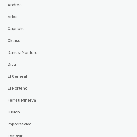
Andrea
Arles
Capricho
Cklass
Danesi Montero
Diva
El General
El Norteño
Ferreti Minerva
Ilusion
ImporMexico
Lamasini