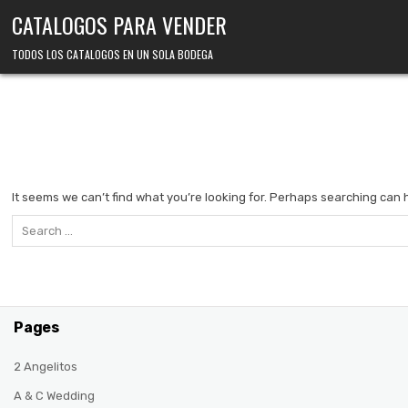
Skip
CATALOGOS PARA VENDER
to
content
TODOS LOS CATALOGOS EN UN SOLA BODEGA
It seems we can’t find what you’re looking for. Perhaps searching can 
Search
for:
Pages
2 Angelitos
A & C Wedding