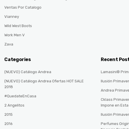
Ventas Por Catalogo
Vianney
Wild West Boots
Work Men V
Zava
Categories
Recent Pos
(NUEVO) Catálogo Andrea
Lamasini® Prim
(NUEVO) Catálogo Andrea Ofertas HOT SALE
Ilusión Primave
2018
Andrea Primav
#QuedateEnCasa
Cklass Primave
2 Angelitos
Impone en Est
2015
Ilusión Primave
2016
Perfumes Origin