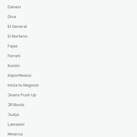
Danesi
Diva
El General
El Norteno
Fajas
Ferreti
Ilusion
ImporMexico
Inicia tu Negocio
Jeans Push Up
JR Boots
Judys
Lamasini
Minerva