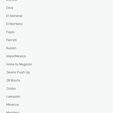
Diva
El General
El Norteno
Fajas
Ferreti
Ilusion
ImporMexico
Inicia tu Negocio
Jeans Push Up
JR Boots
Judys
Lamasini
Minerva
Montero