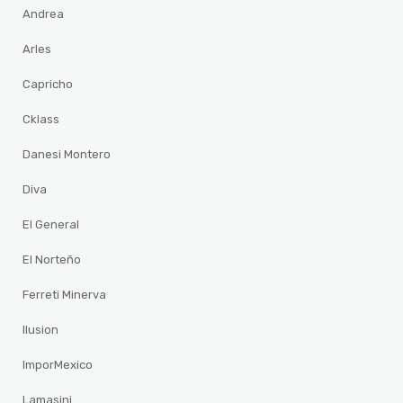
Andrea
Arles
Capricho
Cklass
Danesi Montero
Diva
El General
El Norteño
Ferreti Minerva
Ilusion
ImporMexico
Lamasini