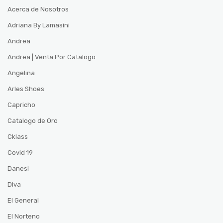
Acerca de Nosotros
Adriana By Lamasini
Andrea
Andrea | Venta Por Catalogo
Angelina
Arles Shoes
Capricho
Catalogo de Oro
Cklass
Covid 19
Danesi
Diva
El General
El Norteno