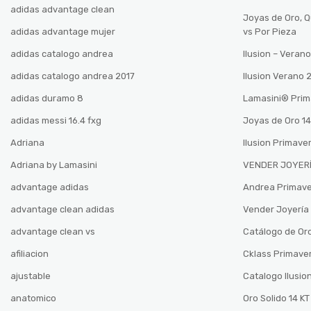
adidas advantage clean
Joyas de Oro, 
adidas advantage mujer
vs Por Pieza
adidas catalogo andrea
Ilusion – Vera
adidas catalogo andrea 2017
Ilusion Verano
adidas duramo 8
Lamasini®️ Pri
adidas messi 16.4 fxg
Joyas de Oro 14
Adriana
Ilusion Primave
Adriana by Lamasini
VENDER JOYERÍ
advantage adidas
Andrea Primav
advantage clean adidas
Vender Joyería 
advantage clean vs
Catálogo de Oro
afiliacion
Cklass Primave
ajustable
Catalogo Ilusio
anatomico
Oro Solido 14 KT