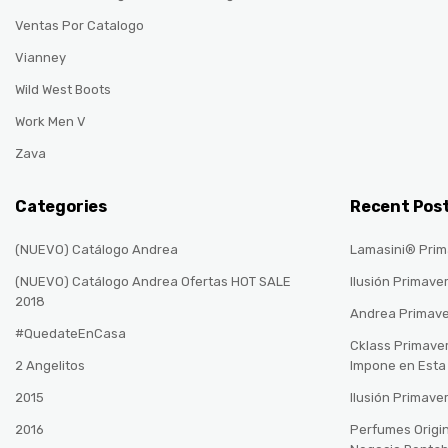
Ventas Por Catalogo
Vianney
Wild West Boots
Work Men V
Zava
Categories
Recent Pos
(NUEVO) Catálogo Andrea
Lamasini® Prim
(NUEVO) Catálogo Andrea Ofertas HOT SALE
Ilusión Primave
2018
Andrea Primav
#QuedateEnCasa
Cklass Primave
2 Angelitos
Impone en Est
2015
Ilusión Primave
2016
Perfumes Origin