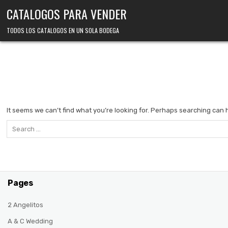
Skip
CATALOGOS PARA VENDER
to
content
TODOS LOS CATALOGOS EN UN SOLA BODEGA
It seems we can’t find what you’re looking for. Perhaps searching can 
Search
for:
Pages
2 Angelitos
A & C Wedding