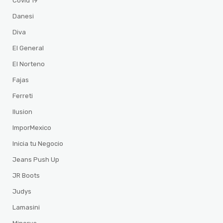
Covid 19
Danesi
Diva
El General
El Norteno
Fajas
Ferreti
Ilusion
ImporMexico
Inicia tu Negocio
Jeans Push Up
JR Boots
Judys
Lamasini