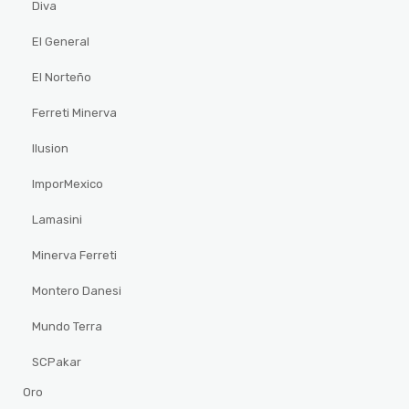
Diva
El General
El Norteño
Ferreti Minerva
Ilusion
ImporMexico
Lamasini
Minerva Ferreti
Montero Danesi
Mundo Terra
SCPakar
Oro