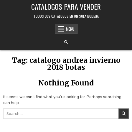
Skip
CATALOGOS PARA VENDER
to
content
TODOS LOS CATALOGOS EN UN SOLA BODEGA
MENU
Tag:
catalogo andrea invierno
2018 botas
Nothing Found
It seems we can’t find what you’re looking for. Perhaps searching
can help.
Search
for: