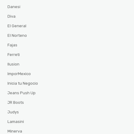
Danesi
Diva
El General
El Norteno
Fajas
Ferreti
Ilusion
ImporMexico
Inicia tu Negocio
Jeans Push Up
JR Boots
Judys
Lamasini
Minerva