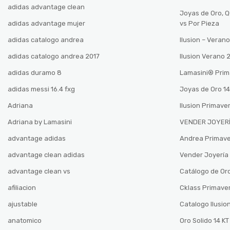
adidas advantage clean
Joyas de Oro, 
adidas advantage mujer
vs Por Pieza
adidas catalogo andrea
Ilusion – Vera
adidas catalogo andrea 2017
Ilusion Verano
adidas duramo 8
Lamasini®️ Pri
adidas messi 16.4 fxg
Joyas de Oro 14
Adriana
Ilusion Primave
Adriana by Lamasini
VENDER JOYERÍ
advantage adidas
Andrea Primav
advantage clean adidas
Vender Joyería 
advantage clean vs
Catálogo de Oro
afiliacion
Cklass Primave
ajustable
Catalogo Ilusio
anatomico
Oro Solido 14 KT