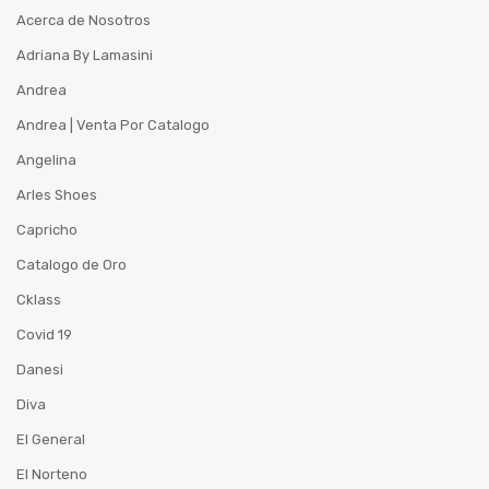
Acerca de Nosotros
Adriana By Lamasini
Andrea
Andrea | Venta Por Catalogo
Angelina
Arles Shoes
Capricho
Catalogo de Oro
Cklass
Covid 19
Danesi
Diva
El General
El Norteno