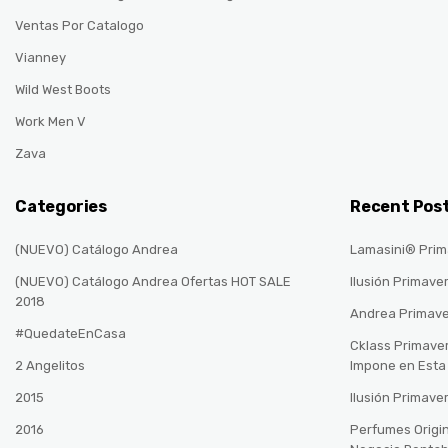
Ventas Por Catalogo
Vianney
Wild West Boots
Work Men V
Zava
Categories
Recent Pos
(NUEVO) Catálogo Andrea
Lamasini® Prim
(NUEVO) Catálogo Andrea Ofertas HOT SALE
Ilusión Primave
2018
Andrea Primav
#QuedateEnCasa
Cklass Primave
2 Angelitos
Impone en Est
2015
Ilusión Primave
2016
Perfumes Origin