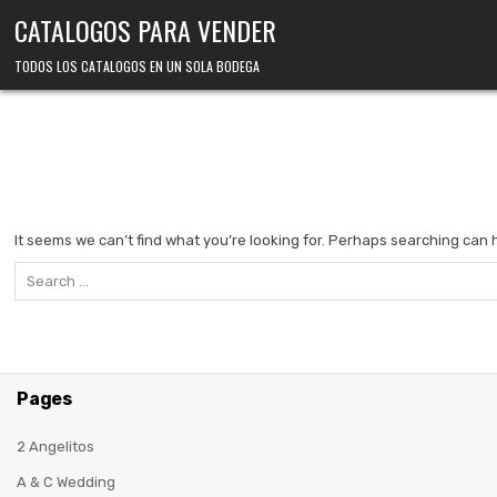
Skip
CATALOGOS PARA VENDER
to
content
TODOS LOS CATALOGOS EN UN SOLA BODEGA
It seems we can’t find what you’re looking for. Perhaps searching can 
Search
for:
Pages
2 Angelitos
A & C Wedding