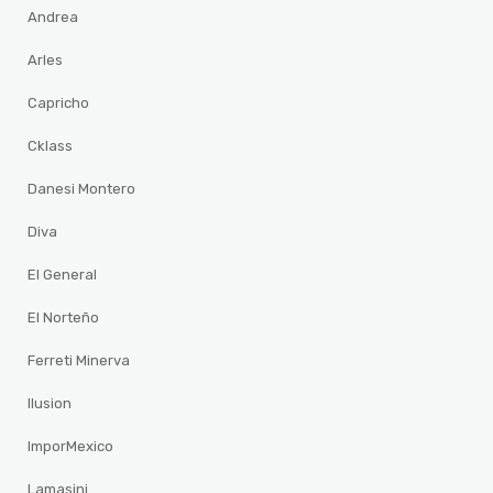
Andrea
Arles
Capricho
Cklass
Danesi Montero
Diva
El General
El Norteño
Ferreti Minerva
Ilusion
ImporMexico
Lamasini