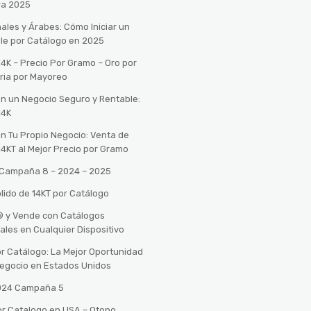
ra 2025
ales y Árabes: Cómo Iniciar un
le por Catálogo en 2025
14K – Precio Por Gramo – Oro por
ria por Mayoreo
con un Negocio Seguro y Rentable:
14K
con Tu Propio Negocio: Venta de
14KT al Mejor Precio por Gramo
o Campaña 8 – 2024 – 2025
lido de 14KT por Catálogo
n® y Vende con Catálogos
tales en Cualquier Dispositivo
r Catálogo: La Mejor Oportunidad
 Negocio en Estados Unidos
2024 Campaña 5
or Catalogo en USA – Otono