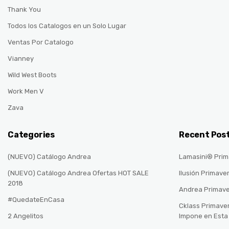
Thank You
Todos los Catalogos en un Solo Lugar
Ventas Por Catalogo
Vianney
Wild West Boots
Work Men V
Zava
Categories
Recent Pos
(NUEVO) Catálogo Andrea
Lamasini® Prim
(NUEVO) Catálogo Andrea Ofertas HOT SALE
Ilusión Primave
2018
Andrea Primav
#QuedateEnCasa
Cklass Primave
2 Angelitos
Impone en Est