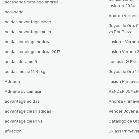
accesorios catalogo andrea
Invierno 2024
acojinado
Andrea Verano
adidas advantage clean
Joyas de Oro, 
adidas advantage mujer
vs Por Pieza
adidas catalogo andrea
Ilusion – Vera
adidas catalogo andrea 2017
Ilusion Verano
adidas duramo 8
Lamasini®️ Pri
adidas messi 16.4 fxg
Joyas de Oro 14
Adriana
Ilusion Primave
Adriana by Lamasini
VENDER JOYERÍ
advantage adidas
Andrea Primav
advantage clean adidas
Vender Joyería 
advantage clean vs
Catálogo de Oro
afiliacion
Cklass Primave