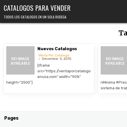
Skip
CATALOGOS PARA VENDER
to
content
TODOS LOS CATALOGOS EN UN SOLA BODEGA
T
Nuevos Catalogos
Venta Por Catalogo
December 3, 2015
[iframe
src=”https://ventaporcatalogo
enusa.com” width=”90%”
height=”2500″]
nMinima #Pr
sistema de tra
Pages