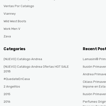
Ventas Por Catalogo
Vianney
Wild West Boots
Work Men V
Zava
Categories
Recent Pos
(NUEVO) Catálogo Andrea
Lamasini® Prim
(NUEVO) Catálogo Andrea Ofertas HOT SALE
Ilusión Primave
2018
Andrea Primav
#QuedateEnCasa
Cklass Primave
2 Angelitos
Impone en Est
2015
Ilusión Primave
2016
Perfumes Origin