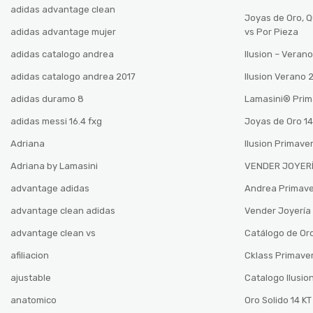
adidas advantage clean
Joyas de Oro, 
adidas advantage mujer
vs Por Pieza
adidas catalogo andrea
Ilusion – Vera
adidas catalogo andrea 2017
Ilusion Verano
adidas duramo 8
Lamasini®️ Pri
adidas messi 16.4 fxg
Joyas de Oro 14
Adriana
Ilusion Primave
Adriana by Lamasini
VENDER JOYERÍ
advantage adidas
Andrea Primav
advantage clean adidas
Vender Joyería 
advantage clean vs
Catálogo de Oro
afiliacion
Cklass Primave
ajustable
Catalogo Ilusio
anatomico
Oro Solido 14 KT