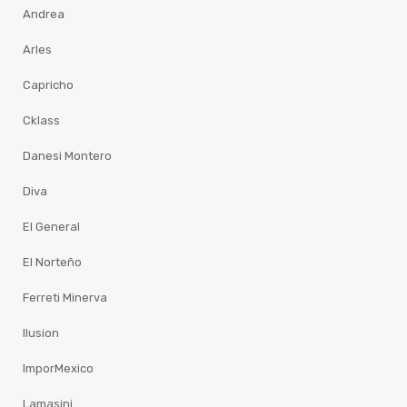
Andrea
Arles
Capricho
Cklass
Danesi Montero
Diva
El General
El Norteño
Ferreti Minerva
Ilusion
ImporMexico
Lamasini