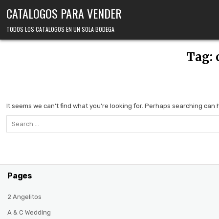
Skip
CATALOGOS PARA VENDER
to
content
TODOS LOS CATALOGOS EN UN SOLA BODEGA
Tag:
It seems we can’t find what you’re looking for. Perhaps searching can 
Search
for:
Pages
2 Angelitos
A & C Wedding