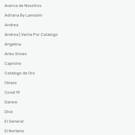
Acerca de Nosotros
Adriana By Lamasini
Andrea
Andrea | Venta Por Catalogo
Angelina
Arles Shoes
Capricho
Catalogo de Oro
Cklass
Covid 19
Danesi
Diva
El General
El Norteno