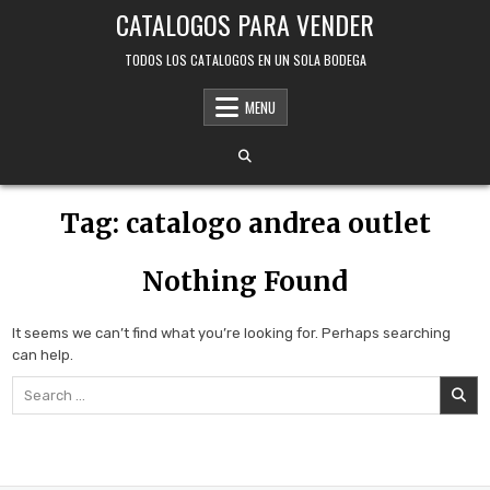
Skip
CATALOGOS PARA VENDER
to
content
TODOS LOS CATALOGOS EN UN SOLA BODEGA
MENU
Tag:
catalogo andrea outlet
Nothing Found
It seems we can’t find what you’re looking for. Perhaps searching
can help.
Search
for: