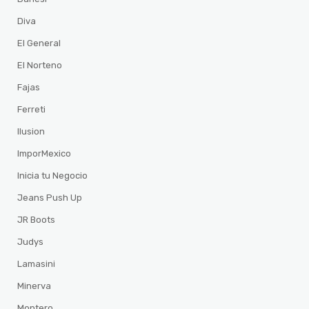
Diva
El General
El Norteno
Fajas
Ferreti
Ilusion
ImporMexico
Inicia tu Negocio
Jeans Push Up
JR Boots
Judys
Lamasini
Minerva
Montero