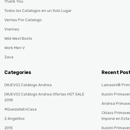
Thank You
Todos los Catalogos en un Solo Lugar
Ventas Por Catalogo
Vianney
Wild West Boots
Work Men V
Zava
Categories
Recent Pos
(NUEVO) Catálogo Andrea
Lamasini® Prim
(NUEVO) Catálogo Andrea Ofertas HOT SALE
Ilusión Primave
2018
Andrea Primav
#QuedateEnCasa
Cklass Primave
2 Angelitos
Impone en Est
2015
Ilusión Primave