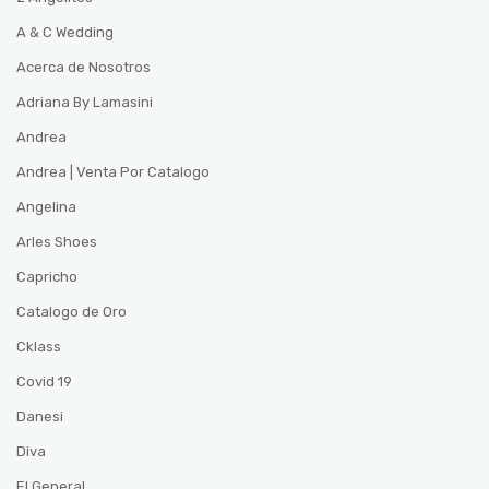
A & C Wedding
Acerca de Nosotros
Adriana By Lamasini
Andrea
Andrea | Venta Por Catalogo
Angelina
Arles Shoes
Capricho
Catalogo de Oro
Cklass
Covid 19
Danesi
Diva
El General