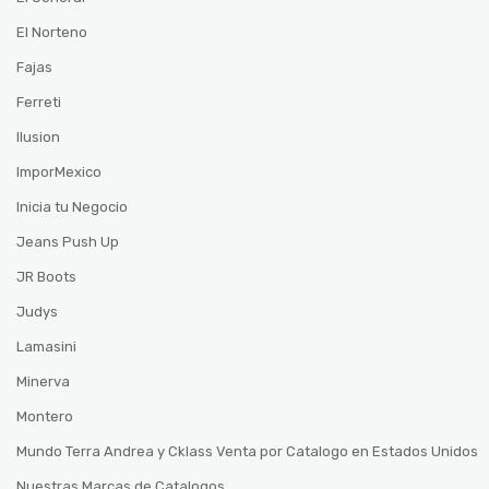
El Norteno
Fajas
Ferreti
Ilusion
ImporMexico
Inicia tu Negocio
Jeans Push Up
JR Boots
Judys
Lamasini
Minerva
Montero
Mundo Terra Andrea y Cklass Venta por Catalogo en Estados Unidos
Nuestras Marcas de Catalogos