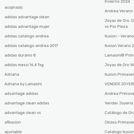
Invierno 2024
acojinado
Andrea Verano
adidas advantage clean
Joyas de Oro, 
adidas advantage mujer
vs Por Pieza
adidas catalogo andrea
Ilusion – Vera
adidas catalogo andrea 2017
Ilusion Verano
adidas duramo 8
Lamasini®️ Pri
adidas messi 16.4 fxg
Joyas de Oro 14
Adriana
Ilusion Primave
Adriana by Lamasini
VENDER JOYERÍ
advantage adidas
Andrea Primav
advantage clean adidas
Vender Joyería 
advantage clean vs
Catálogo de Oro
afiliacion
Cklass Primave
ajustable
Catalogo Ilusio