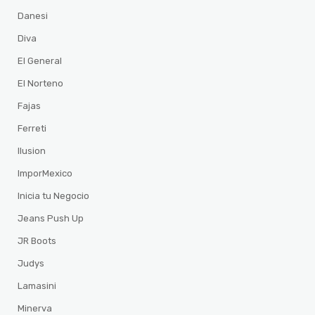
Danesi
Diva
El General
El Norteno
Fajas
Ferreti
Ilusion
ImporMexico
Inicia tu Negocio
Jeans Push Up
JR Boots
Judys
Lamasini
Minerva