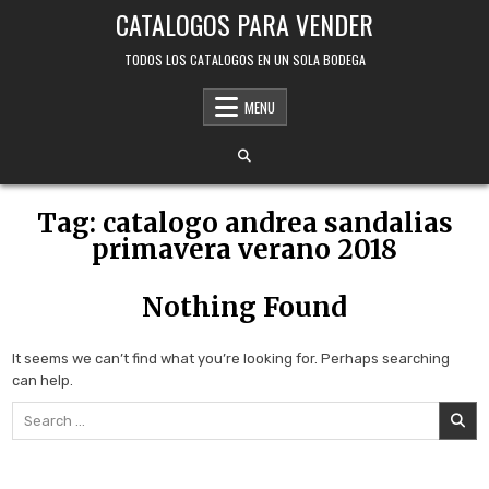
Skip
CATALOGOS PARA VENDER
to
content
TODOS LOS CATALOGOS EN UN SOLA BODEGA
MENU
Tag:
catalogo andrea sandalias
primavera verano 2018
Nothing Found
It seems we can’t find what you’re looking for. Perhaps searching
can help.
Search
for: