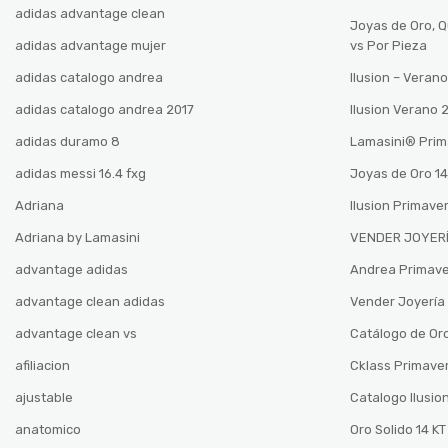
adidas advantage clean
Joyas de Oro, 
adidas advantage mujer
vs Por Pieza
adidas catalogo andrea
Ilusion – Vera
adidas catalogo andrea 2017
Ilusion Verano
adidas duramo 8
Lamasini®️ Pri
adidas messi 16.4 fxg
Joyas de Oro 14
Adriana
Ilusion Primave
Adriana by Lamasini
VENDER JOYERÍ
advantage adidas
Andrea Primav
advantage clean adidas
Vender Joyería 
advantage clean vs
Catálogo de Oro
afiliacion
Cklass Primave
ajustable
Catalogo Ilusio
anatomico
Oro Solido 14 KT