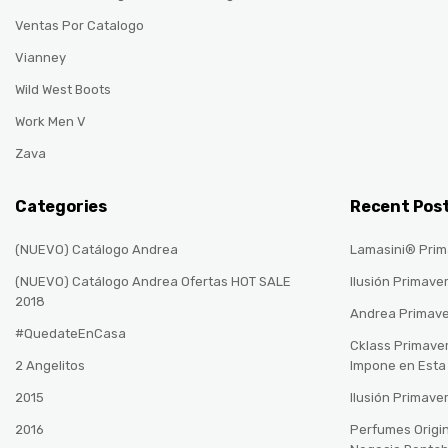
Ventas Por Catalogo
Vianney
Wild West Boots
Work Men V
Zava
Categories
Recent Pos
(NUEVO) Catálogo Andrea
Lamasini® Prim
(NUEVO) Catálogo Andrea Ofertas HOT SALE
Ilusión Primave
2018
Andrea Primav
#QuedateEnCasa
Cklass Primave
2 Angelitos
Impone en Est
2015
Ilusión Primave
2016
Perfumes Origin