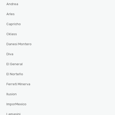
Andrea
Arles
Capricho
Cklass
Danesi Montero
Diva
El General
El Norteño
Ferreti Minerva
Ilusion
ImporMexico
Lamasini