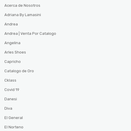
Acerca de Nosotros
Adriana By Lamasini
Andrea
Andrea | Venta Por Catalogo
Angelina
Arles Shoes
Capricho
Catalogo de Oro
Cklass
Covid 19
Danesi
Diva
El General
El Norteno