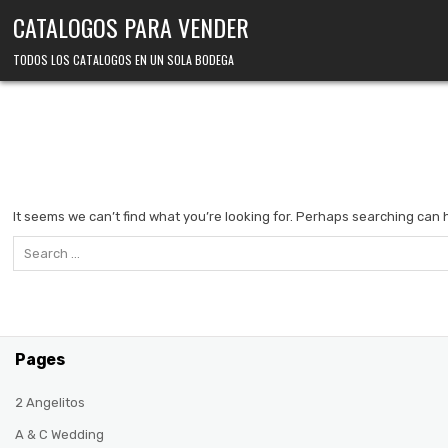
Skip
CATALOGOS PARA VENDER
to
content
TODOS LOS CATALOGOS EN UN SOLA BODEGA
It seems we can’t find what you’re looking for. Perhaps searching can 
Search
for:
Pages
2 Angelitos
A & C Wedding