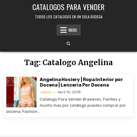
Skip
CATALOGOS PARA VENDER
to
content
TODOS LOS CATALOGOS EN UN SOLA BODEGA
MENU
Tag:
Catalogo Angelina
Angelina Hosiery | Ropa Interior por
Docena | Lenceria Por Docena
admin
April 10, 2018
Catalogo Para Vender Brasieres, Panties y
mucho mas por catálogo puedes comprar por
docena. Fashion…