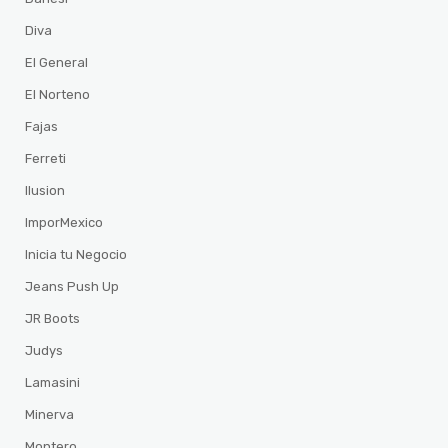
Diva
El General
El Norteno
Fajas
Ferreti
Ilusion
ImporMexico
Inicia tu Negocio
Jeans Push Up
JR Boots
Judys
Lamasini
Minerva
Montero